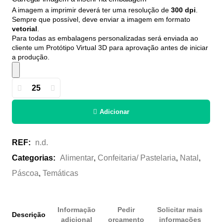
A imagem a imprimir deverá ter uma resolução de
300 dpi
.
Sempre que possível, deve enviar a imagem em formato
vetorial
.
Para todas as embalagens personalizadas será enviada ao
cliente um Protótipo Virtual 3D para aprovação antes de iniciar
a produção.
Quantidade
de
Adicionar
Caixa
Pão
de
REF:
n.d.
Ló
Categorias:
Alimentar
,
Confeitaria/ Pastelaria
,
Natal
,
(NI
Páscoa
,
Temáticas
2024
|
NI
Informação
Pedir
Solicitar mais
Descrição
1949)
adicional
orçamento
informações