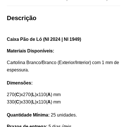
Descrição
Caixa Pão de Ló (NI 2024 | NI 1949)
Materiais Disponíveis:
Cartolina Branco/Branco (Exterior/Interior) com 1 mm de
espessura.
Dimensões:
270(
C
)x270(
L
)x110(
A
) mm
330(
C
)x330(
L
)x110(
A
) mm
Quantidade Mínima:
25 unidades.
Prazos de entrega:
5 dias úteis.