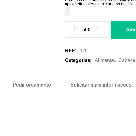
aprovação antes de iniciar a produção.
Quantidade
de
Adic
Caixa
Lancheira
REF:
n.d.
Cartolina
,
Categorias:
Alimentar
Cabaze
Pedir orçamento
Solicitar mais informações