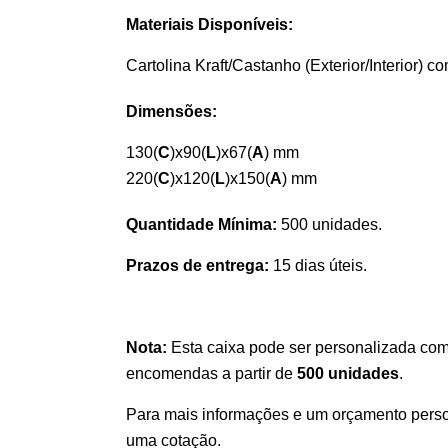
Materiais Disponíveis:
Cartolina Kraft/Castanho (Exterior/Interior) 
Dimensões:
130(
C
)x90(
L
)x67(
A
) mm
220(
C
)x120(
L
)x150(
A
) mm
Quantidade Mínima:
500 unidades.
Prazos de entrega:
15 dias úteis.
Nota:
Esta caixa pode ser personalizada com
encomendas a partir de
500 unidades
.
Para mais informações e um orçamento persona
uma cotação.