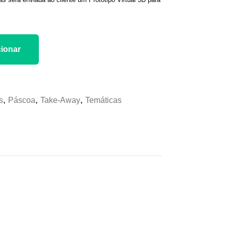
ionar
,
,
,
s
Páscoa
Take-Away
Temáticas