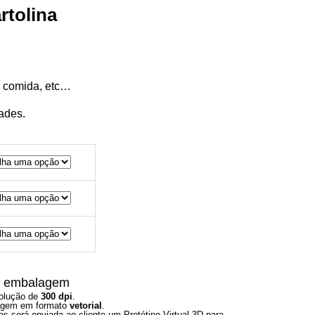
rtolina
, comida, etc…
ades.
na embalagem
solução de
300 dpi
.
magem em formato
vetorial
.
 será enviada ao cliente um Protótipo Virtual 3D para