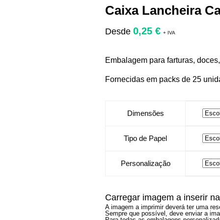
Caixa Lancheira Ca
0,25
€
Desde
+ IVA
Embalagem para farturas, doces
Fornecidas em packs de 25 unid
Dimensões
Tipo de Papel
Personalização
Carregar imagem a inserir 
A imagem a imprimir deverá ter uma re
Sempre que possível, deve enviar a i
Para todas as embalagens personalizadas