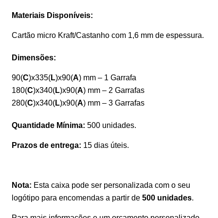
Materiais Disponíveis:
Cartão micro Kraft/Castanho com 1,6 mm de espessura.
Dimensões:
90(
C
)x335(
L
)x90(
A
) mm – 1 Garrafa
180(
C
)x340(
L
)x90(
A
) mm – 2 Garrafas
280(
C
)x340(
L
)x90(
A
) mm – 3 Garrafas
Quantidade Mínima:
500 unidades.
Prazos de entrega:
15 dias úteis.
Nota:
Esta caixa pode ser personalizada com o seu
logótipo para encomendas a partir de
500 unidades
.
Para mais informações e um orçamento personalizado,