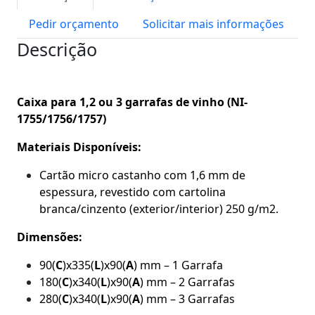
de
Pedir orçamento
Solicitar mais informações
vinho
de
Descrição
Natal
(NI-
1755/1756/1757)
Caixa para 1,2 ou 3 garrafas de vinho (NI-
1755/1756/1757)
Materiais Disponíveis:
Cartão micro castanho com 1,6 mm de
espessura, revestido com cartolina
branca/cinzento (exterior/interior) 250 g/m2.
Dimensões:
90(
C
)x335(
L
)x90(
A
) mm – 1 Garrafa
180(
C
)x340(
L
)x90(
A
) mm – 2 Garrafas
280(
C
)x340(
L
)x90(
A
) mm – 3 Garrafas