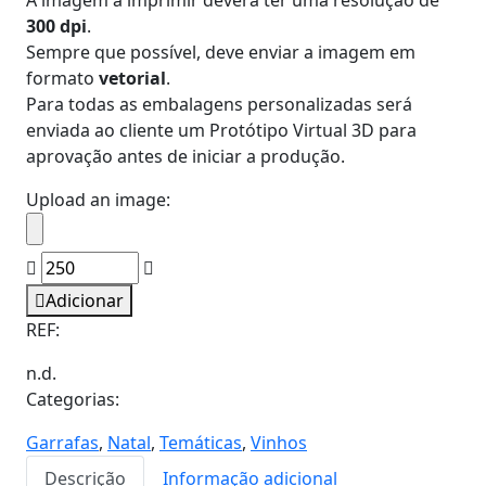
300 dpi
.
Sempre que possível, deve enviar a imagem em
formato
vetorial
.
Para todas as embalagens personalizadas será
enviada ao cliente um Protótipo Virtual 3D para
aprovação antes de iniciar a produção.
Upload an image:
Quantidade
de
Adicionar
Caixa
REF:
para
1,
n.d.
2
Categorias:
ou
Garrafas
,
Natal
,
Temáticas
,
Vinhos
3
garrafas
Descrição
Informação adicional