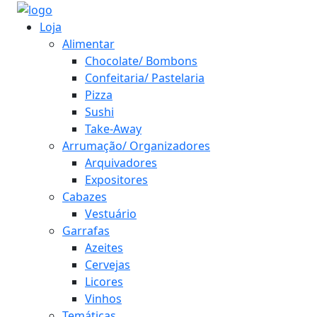
Loja
Alimentar
Chocolate/ Bombons
Confeitaria/ Pastelaria
Pizza
Sushi
Take-Away
Arrumação/ Organizadores
Arquivadores
Expositores
Cabazes
Vestuário
Garrafas
Azeites
Cervejas
Licores
Vinhos
Temáticas